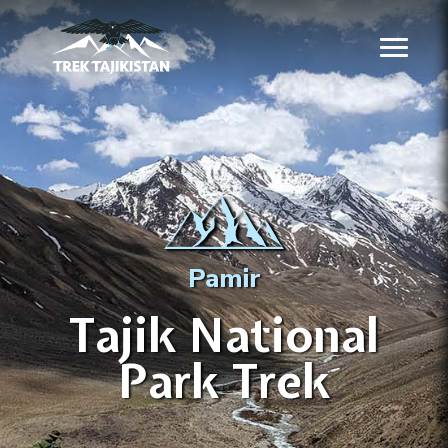
Pamir
Tajik National
Park Trek