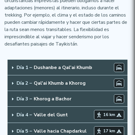
circunstancias imprevistas pueden obligarnos a hacer
adaptaciones (menores) al itinerario, incluso durante el
trekking. Por ejemplo, el clima y el estado de los caminos
pueden cambiar rápidamente y hacer que ciertas partes de
la ruta sean menos transitables. La flexibilidad es
imprescindible al viajar y hacer senderismo por los
desafiantes paisajes de Tayikistán.
Día 1 –
Dushanbe a Qal'ai Khumb
La recogida es por la mañana en la ubicación que
Día 2 –
Qal'ai Khumb a Khorog
desees en Dushanbe. Luego realizamos una sesión
informativa y distribuimos el equipo y las
El segundo día, continuamos nuestro viaje hacia las
Día 3 –
Khorog a Bachor
provisiones. Después, nos dirigimos hacia el este
altas montañas. Conducimos todo el día por la
de Tayikistán en automóvil. Por la tarde, llegamos
Pamir Highway sobre las orillas del río Panj, que
La mañana puede usarse para visitar los lugares de
Día 4 –
Valle del Gunt
16 km
a la ciudad de Qul'ai Khumb (1250 m), que se
forma la frontera entre Tayikistán y Afganistán.
interés locales en Khorog. Por la tarde, primero
encuentra a medio camino de Khorog, la capital del
Aquí ya tienes la primera sucesión de vistas sobre
conducimos hasta un jardín botánico con una
El verdadero trekking comienza el cuarto día.
Día 5 –
Valle hacia Chapdarkul
17 km
Pamir. En Qul’ai Khumb, pasamos la noche.
las majestuosas montañas de Pamir. A última hora