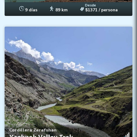
Desde
9 días
89 km
1371
/ persona
$
Hermosa naturaleza en el valle de Yaghnob
Cultura única de los Yaghnobi
Homestays tradicionales
Cordillera Zerafshan