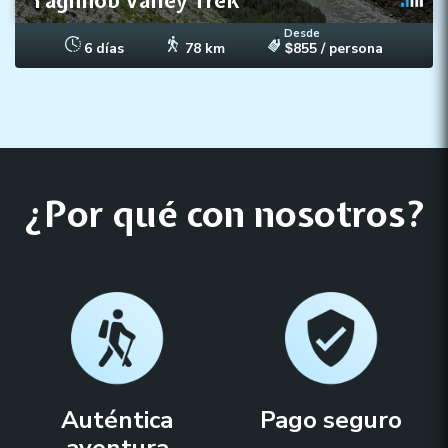
Yaghnob Valley Trek
Desde
6 días
78 km
855
/ persona
$
¿Por qué con nosotros?​
Auténtica
Pago seguro