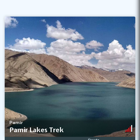
Yashilkul, Zarojkul y Turumtaykul
Camping salvaje en el techo del mundo
Aguas termales naturales
Pamir
Pamir Lakes Trek