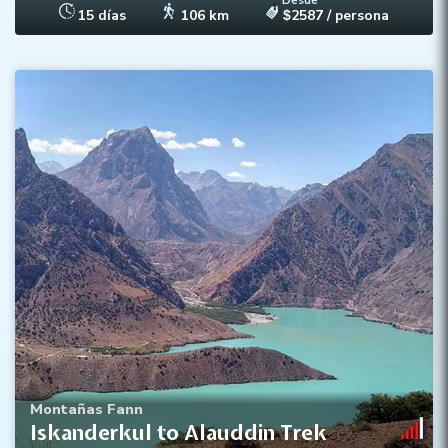
Desde
15 días
106 km
2587
/ persona
$
Los mejores lagos de las montañas Fann
Cruzar pasos de hasta 3800 metros
Acampada libre y homestays
Montañas Fann
Iskanderkul to Alauddin Trek