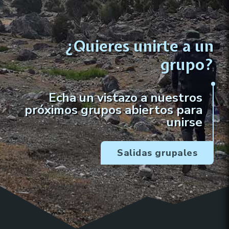
¿Quieres unirte a un
grupo?
Echa un vistazo a nuestros
próximos grupos abiertos para
unirse
Salidas grupales