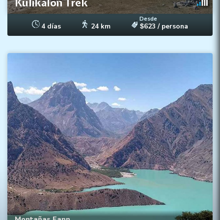
Kulikalon Trek
Desde
4 días
24 km
623
/ persona
$
Los mejores lagos de las montañas Fann
Cruzar pasos de hasta 3800 metros
Acampada libre y homestays
Montañas Fann