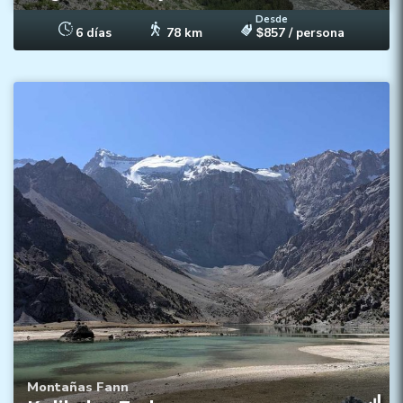
Desde
6 días
78 km
857
/ persona
$
Acampar en la meseta de Kulikalon
Explorar el lago Alauddin
Alcanzar altitudes de hasta 3800 m
Montañas Fann