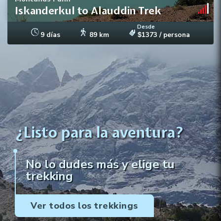
Iskanderkul to Alauddin Trek
Desde
9 días
89 km
1373
/ persona
$
¿Listo para la aventura?
No lo dudes más y elige tu
trekking
Ver todos los trekkings